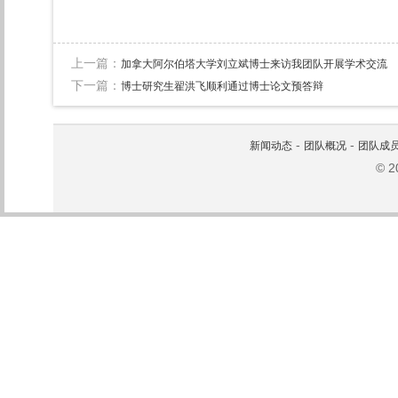
上一篇：
加拿大阿尔伯塔大学刘立斌博士来访我团队开展学术交流
下一篇：
博士研究生翟洪飞顺利通过博士论文预答辩
-
-
新闻动态
团队概况
团队成
© 2