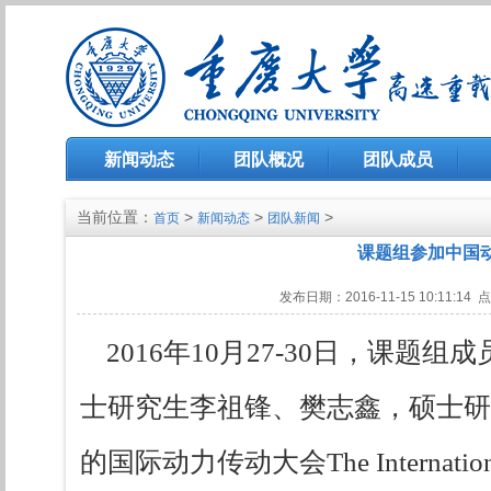
新闻动态
团队概况
团队成员
当前位置：
>
>
>
首页
新闻动态
团队新闻
课题组参加中国
发布日期：2016-11-15 10:11:
2016
年
10
月
27-30
日，课题组成
士研究生李祖锋、樊志鑫，硕士研
的国际动力传动大会
The Internati